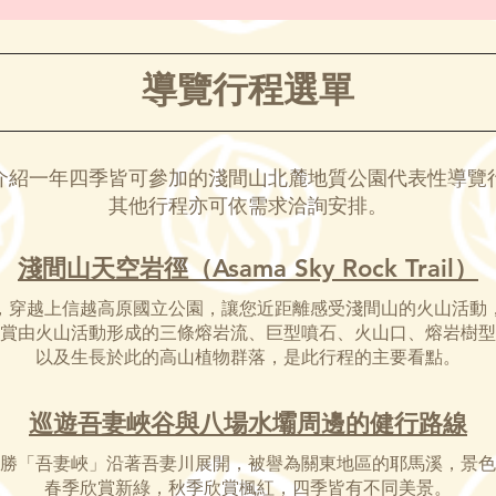
導覽行程選單
介紹一年四季皆可參加的淺間山北麓地質公園代表性導覽
其他行程亦可依需求洽詢安排。
淺間山天空岩徑（Asama Sky Rock Trail）
，穿越上信越高原國立公園，讓您近距離感受淺間山的火山活動
賞由火山活動形成的三條熔岩流、巨型噴石、火山口、熔岩樹型
以及生長於此的高山植物群落，是此行程的主要看點。
巡遊吾妻峽谷與八場水壩周邊的健行路線
勝「吾妻峽」沿著吾妻川展開，被譽為關東地區的耶馬溪，景色
春季欣賞新綠，秋季欣賞楓紅，四季皆有不同美景。