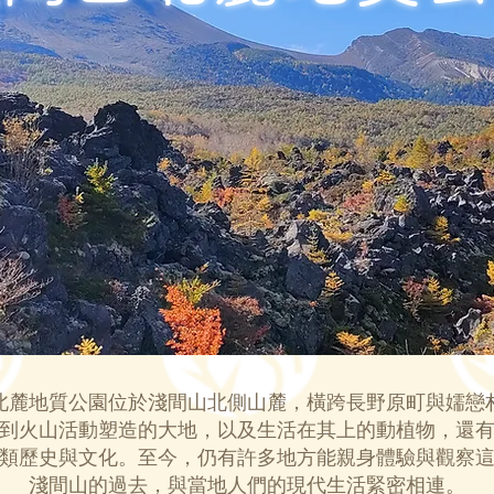
北麓地質公園位於淺間山北側山麓，橫跨長野原町與嬬戀
到火山活動塑造的大地，以及生活在其上的動植物，還
類歷史與文化。至今，仍有許多地方能親身體驗與觀察
淺間山的過去，與當地人們的現代生活緊密相連。