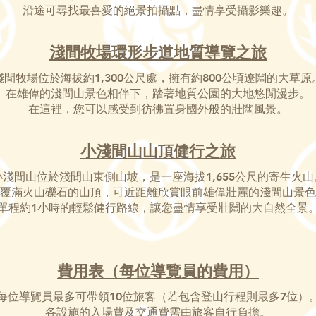
沿途可尋找最喜愛的絕景拍攝點，盡情享受攝影樂趣。
淺間牧場環形步道地質導覽之旅
淺間牧場位於海拔約1,300公尺處，擁有約800公頃遼闊的大草原
在雄偉的淺間山景色相伴下，踏著地質公園的大地悠閒漫步。
在這裡，您可以感受到彷彿置身國外般的壯闊風景。
小淺間山山頂健行之旅
小淺間山位於淺間山東側山坡，是一座海拔1,655公尺的寄生火山
覆滿火山礫石的山頂，可近距離欣賞眼前雄偉壯麗的淺間山景色
單程約1小時的輕鬆健行路線，讓您盡情享受壯闊的大自然全景
費用表（每位導覽員的費用）
每位導覽員最多可帶領10位旅客（若包含登山行程則最多7位）
各設施的入場費及交通費需由旅客自行負擔。