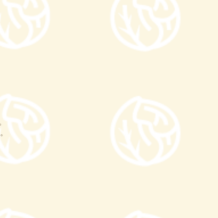
。
。
。
。
。