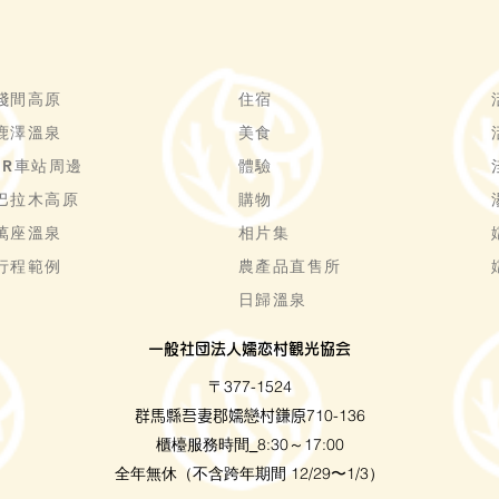
淺間高原
住宿
鹿澤溫泉
美食
JR車站周邊
體驗
巴拉木高原
購物
萬座溫泉
相片集
行程範例
農產品直售所
日歸溫泉
一般社団法人嬬恋村観光協会
〒377-1524
710-136
群馬縣吾妻郡嬬戀村鎌原
櫃檯服務時間
8:30～17:00
_
全年無休（不含跨年期間 12/29〜1/3）