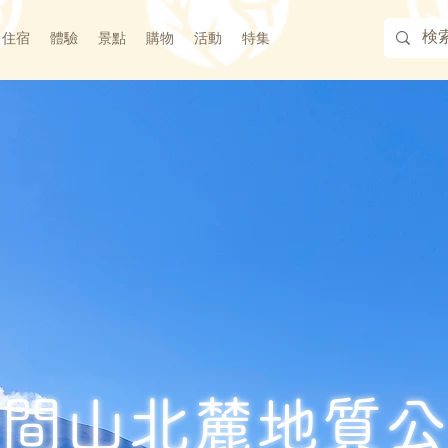
住宿
體驗
景點
購物
活動
特集
間山北麓地質公