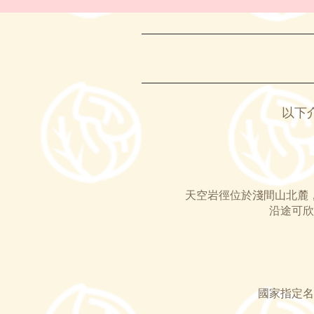
以下
天空岩徑位於淺間山北麓
沿途可欣
國家指定名