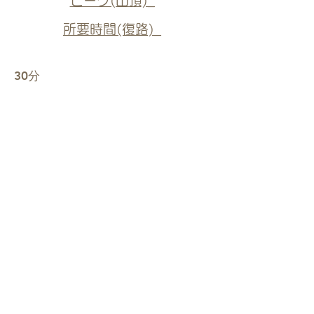
ピーク(山頂)_
所要時間(復路)_
30分