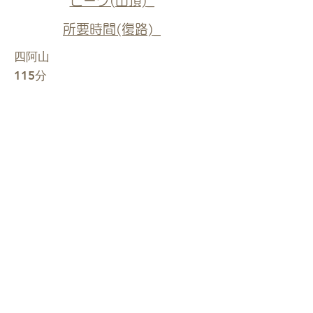
ピーク(山頂)_
所要時間(復路)_
四阿山
115分