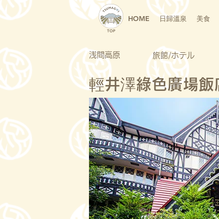
HOME
日歸溫泉
美食
TOP
浅間高原
旅館/ホテル
輕井澤綠色廣場飯