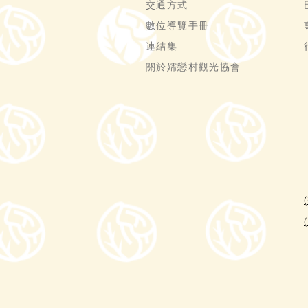
交通方式
數位導覽手冊
連結集
關於嬬戀村觀光協會
(
(