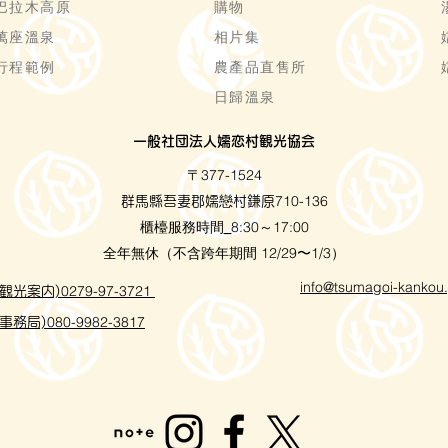
巴拉木高原
購物
萬座溫泉
相片集
行程範例
農產品直售所
日歸溫泉
一般社団法人嬬恋村観光協会
〒377-1524
710-136
群馬縣吾妻郡嬬戀村鎌原
櫃檯服務時間
8:30～17:00
_
全年無休（不含跨年期間 12/29〜1/3）
info@tsumagoi-kankou.
0279-97-3721
観光案内)
080-9982-3817
事務局)