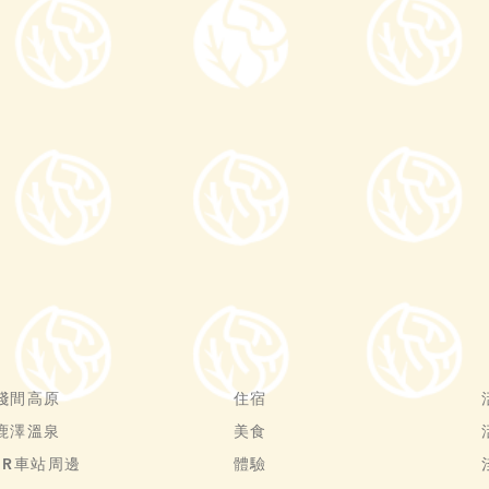
淺間高原
住宿
鹿澤溫泉
美食
JR車站周邊
體驗