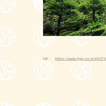
HP ：
https://www.hgp.co.jp/inf/Z1