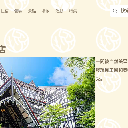
住宿
體驗
景點
購物
活動
特集
店
一間被自然美景
澤玩具王國和奧
受。