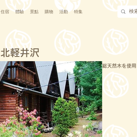
住宿
體驗
景點
購物
活動
特集
 北軽井沢
総天然木を使用