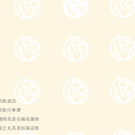
活動資訊
活動行事曆
淺間高原石楠花園祭
湯之丸高原杜鵑花祭