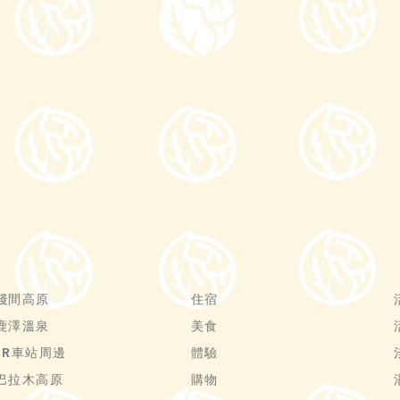
淺間高原
住宿
鹿澤溫泉
美食
JR車站周邊
體驗
巴拉木高原
購物