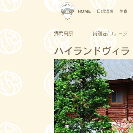
HOME
日歸溫泉
美食
TOP
浅間高原
貸別荘/コテージ
ハイランドヴィラ