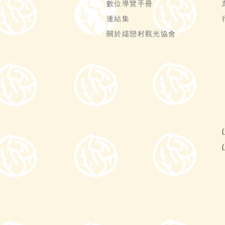
數位導覽手冊
連結集
關於嬬戀村觀光協會
(
(