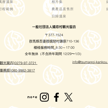
萬座溫泉
相片集
行程範例
農產品直售所
日歸溫泉
一般社団法人嬬恋村観光協会
〒377-1524
710-136
群馬縣吾妻郡嬬戀村鎌原
櫃檯服務時間
8:30～17:00
_
全年無休（不含跨年期間 12/29〜1/3）
info@tsumagoi-kankou.
0279-97-3721
観光案内)
080-9982-3817
事務局)