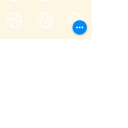
一般社団法人嬬恋村観光協会
〒377-1524
710-136
群馬縣吾妻郡嬬戀村鎌原
櫃檯服務時間
8:30～17:00
_
全年無休（不含跨年期間 12/29〜1/3）
(
0279-97-3721
観光案内)
(
080-9982-3817
事務局)