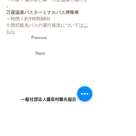
↓
万座温泉バスターミナルバス停降車
＜時間＞約1時間50分
※西武観光バスの運行状況については
こ
ちら
Previous
Next
一般社団法人嬬恋村観光協会
〒377-1524
710-136
群馬縣吾妻郡嬬戀村鎌原
櫃檯服務時間
8:30～17:00
_
全年無休（不含跨年期間 12/29〜1/3）