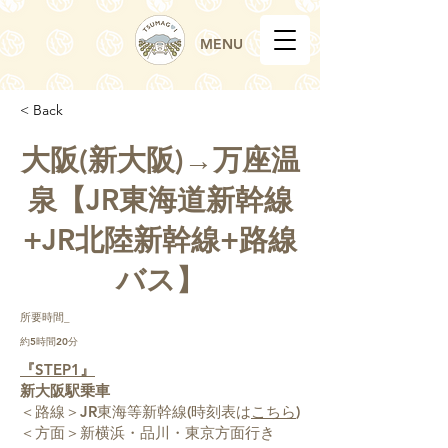
MENU
< Back
大阪(新大阪)→万座温
泉【JR東海道新幹線
+JR北陸新幹線+路線
バス】
所要時間_
約5時間20分
『STEP1』
新大阪駅乗車
＜路線＞JR東海等新幹線(時刻表は
こちら
)
＜方面＞新横浜・品川・東京方面行き