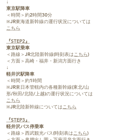
↓
東京駅降車
＜時間＞約2時間30分
※JR東海道新幹線の運行状況については
こちら
『STEP2』
東京駅乗車
＜路線＞JR北陸新幹線(時刻表は
こちら
)
＜方面＞高崎・福井・新潟方面行き
↓
軽井沢駅降車
＜時間＞約1時間
※JR東日本管轄内の各種新幹線(東北/山
形/秋田/北陸/上越)の運行状況については
こちら
※JR北陸新幹線については
こちら
『STEP3』
軽井沢バス停乗車
＜路線＞西武観光バス(時刻表は
こちら
)
＜方面＞鬼押出し園・万座温泉方面行き