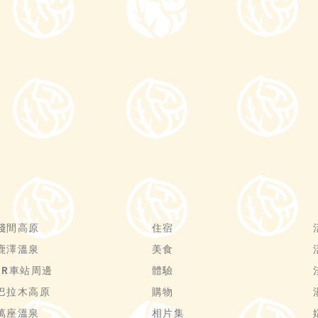
淺間高原
住宿
鹿澤溫泉
美食
JR車站周邊
體驗
巴拉木高原
購物
萬座溫泉
相片集