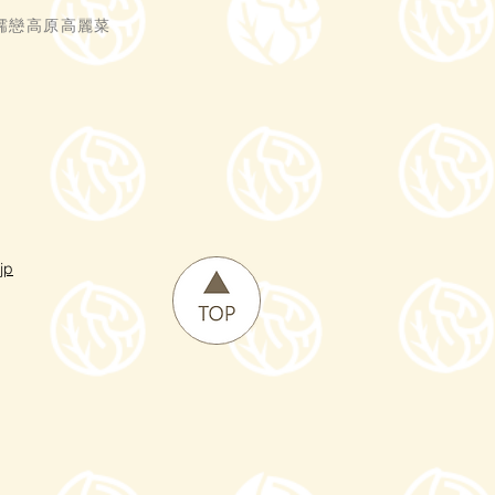
嬬戀高原高麗菜
jp