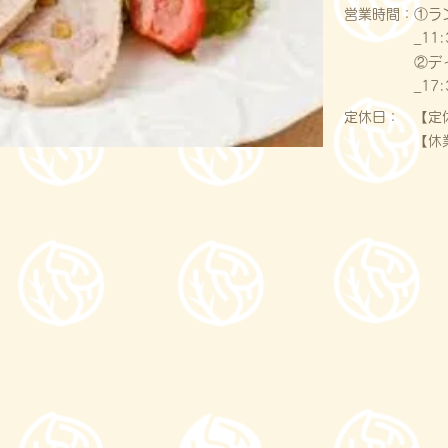
営業時間：
①ラ
_11:
②デ
_17:
定休日：
【定
【休