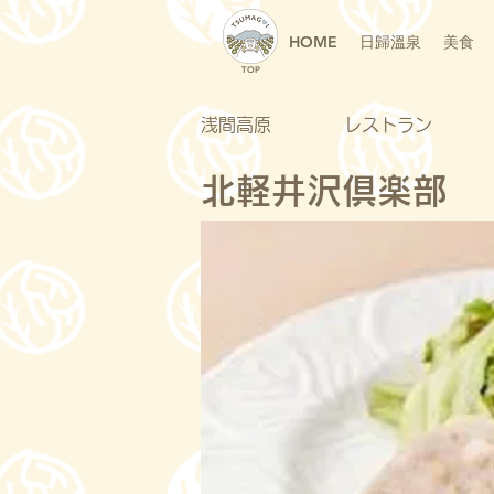
HOME
日歸溫泉
美食
TOP
浅間高原
レストラン
北軽井沢倶楽部