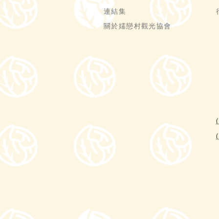
連結集
關於嬬戀村觀光協會
(
(