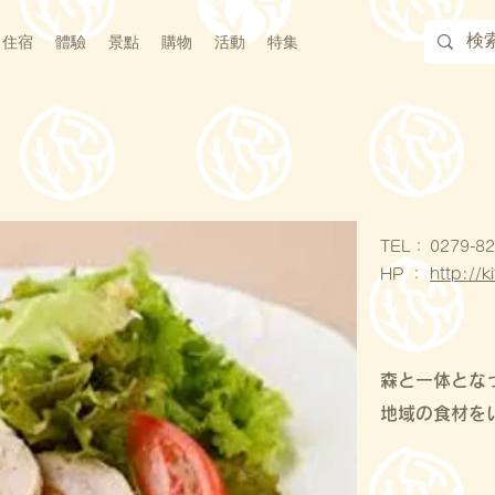
住宿
體驗
景點
購物
活動
特集
​TEL：
0279-82
HP ：
http://
森と一体とな
地域の食材を