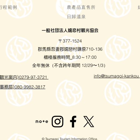
行程範例
農產品直售所
日歸溫泉
一般社団法人嬬恋村観光協会
〒377-1524
710-136
群馬縣吾妻郡嬬戀村鎌原
櫃檯服務時間
8:30～17:00
_
全年無休（不含跨年期間 12/29〜1/3）
info@tsumagoi-kankou.
0279-97-3721
観光案内)
080-9982-3817
事務局)
© Tsumagoi Tourism Information Office.