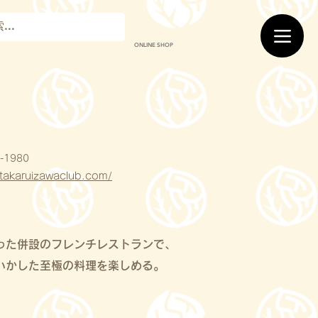
ONLINE SHOP
-1980
kitakaruizawaclub.com/
った併設のフレンチレストランで、
いかした至極の料理を楽しめる。