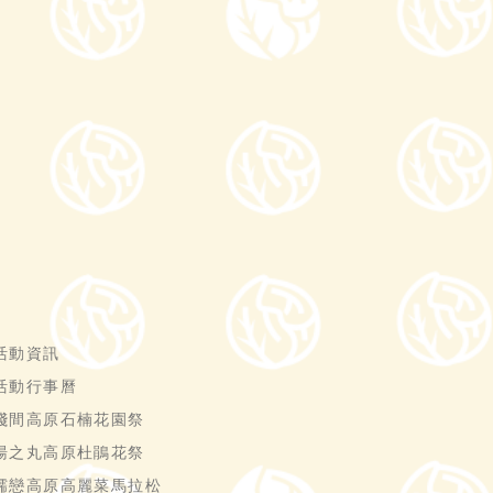
活動資訊
活動行事曆
淺間高原石楠花園祭
湯之丸高原杜鵑花祭
嬬戀高原高麗菜馬拉松