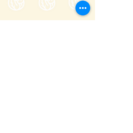
一般社団法人嬬恋村観光協会
〒377-1524
710-136
群馬縣吾妻郡嬬戀村鎌原
櫃檯服務時間
8:30～17:00
_
全年無休（不含跨年期間 12/29〜1/3）
(
0279-97-3721
観光案内)
(
080-9982-3817
事務局)
info@tsumagoi-kankou.jp