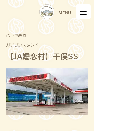
MENU
バラギ高原
ガソリンスタンド
【JA嬬恋村】干俣SS