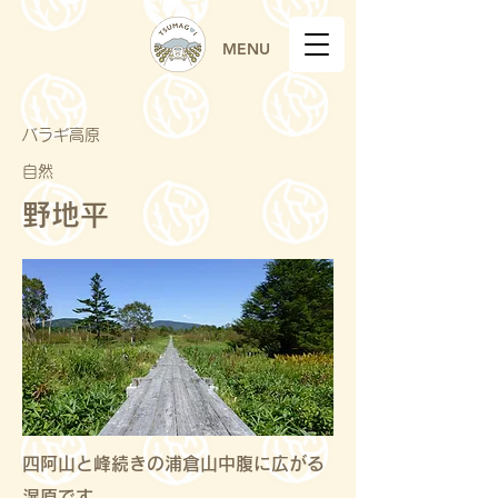
MENU
バラギ高原
自然
野地平
四阿山と峰続きの浦倉山中腹に広がる
湿原です。