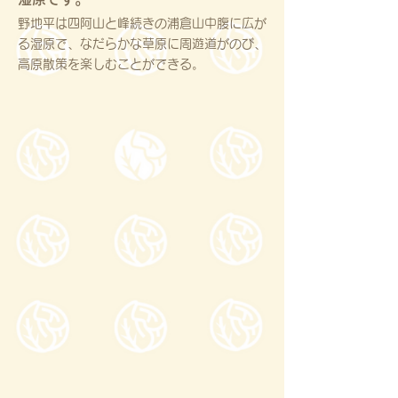
野地平は四阿山と峰続きの浦倉山中腹に広が
る湿原で、なだらかな草原に周遊道がのび、
高原散策を楽しむことができる。